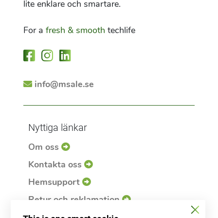
lite enklare och smartare.
For a
fresh & smooth
techlife
info@msale.se
Nyttiga länkar
Om oss
Kontakta oss
Hemsupport
Retur och reklamation
Service