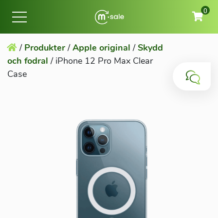
0
/
Produkter
/
Apple original
/
Skydd
och fodral
/
iPhone 12 Pro Max Clear
Case
Mac
iPad
iPhone
Watch
Tillbehör
Privatperson
Företag