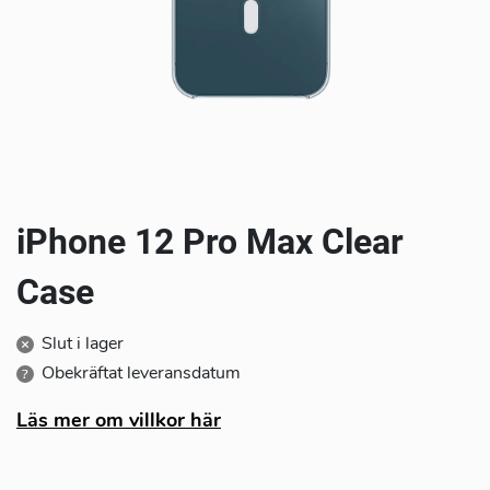
För företag
Produkter
Service
Hemsupport
iPhone 12 Pro Max Clear
Kontakta oss
Case
Om oss
Slut i lager
Obekräftat leveransdatum
Läs mer om villkor här