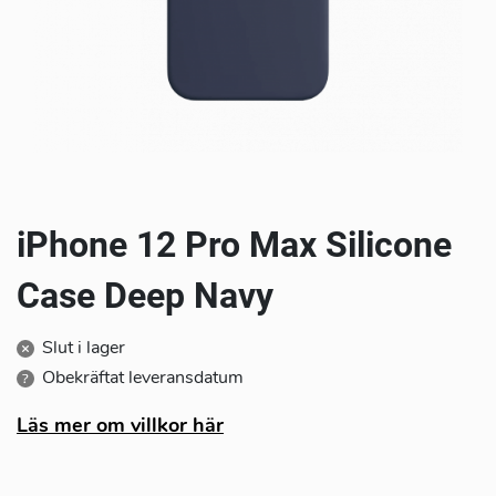
För företag
Produkter
Service
Hemsupport
iPhone 12 Pro Max Silicone
Kontakta oss
Case Deep Navy
Om oss
Slut i lager
Obekräftat leveransdatum
Läs mer om villkor här