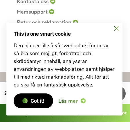
Kontakta oss
Hemsupport
Retur och reklamation
Service
This is one smart cookie
Köpvillkor
Den hjälper till så vår webbplats fungerar
så bra som möjligt, förbättrar och
Integritetspolicy & Cookies
skräddarsyr innehåll, analyserar
användningen av webbplatsen samt hjälper
till med riktad marknadsföring. Allt för att
Copyright
2026 msale
du ska få en fantastisk upplevelse.
249
kr
Köp
Läs mer
Got it!
Mac
iPad
iPhone
Watch
Tillbehör