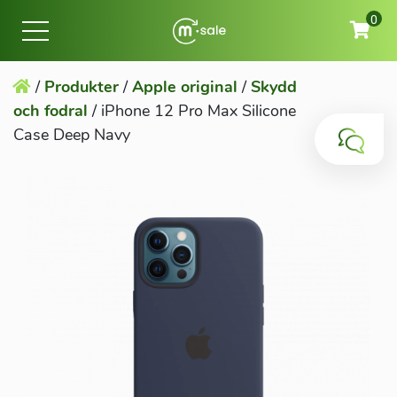
0
/
Produkter
/
Apple original
/
Skydd
och fodral
/
iPhone 12 Pro Max Silicone
Case Deep Navy
Mac
iPad
iPhone
Watch
Tillbehör
Privatperson
Företag