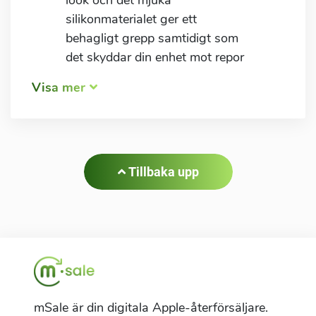
look och det mjuka
silikonmaterialet ger ett
behagligt grepp samtidigt som
det skyddar din enhet mot repor
och stötar. Skalets
Visa mer
precisionsskurna öppningar ger
full tillgång till alla portar,
knappar och funktioner.
Tillbaka upp
mSale är din digitala Apple-återförsäljare.